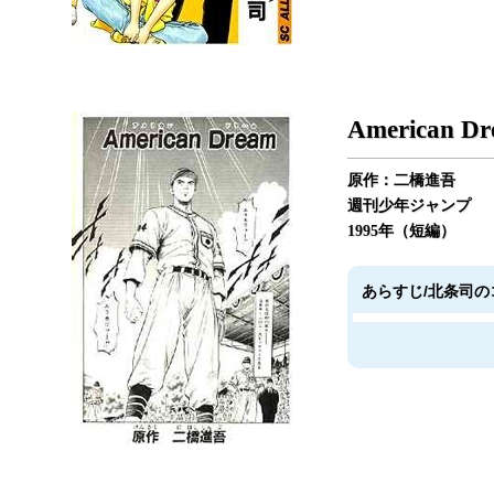
American D
原作：二橋進吾
週刊少年ジャンプ
1995年（短編）
あらすじ/北条司の