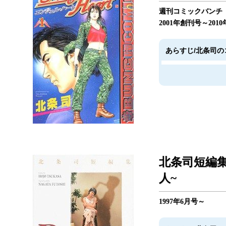
週刊コミックバンチ
2001年創刊号～2010
あらすじ/北条司の
北条司短編集 
人~
1997年6月号～