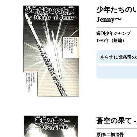
少年たちのいた
Jenny〜
週刊少年ジャンプ
1995年（短編）
あらすじ/北条司の
蒼空の果て 
原作:二橋進吾