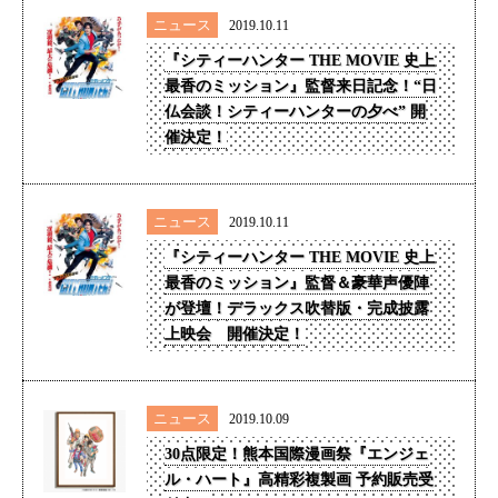
ニュース
2019.10.11
『シティーハンター THE MOVIE 史上
最香のミッション』監督来日記念！“日
仏会談！シティーハンターの夕べ” 開
催決定！
ニュース
2019.10.11
『シティーハンター THE MOVIE 史上
最香のミッション』監督＆豪華声優陣
が登壇！デラックス吹替版・完成披露
上映会 開催決定！
ニュース
2019.10.09
30点限定！熊本国際漫画祭『エンジェ
ル・ハート』高精彩複製画 予約販売受