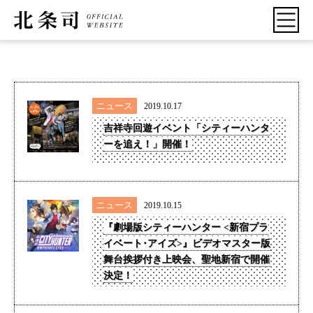
ニュース
2019.10.17
吉祥寺回遊イベント「シティーハンタ
ーを追え！」開催！
ニュース
2019.10.15
『劇場版シティーハンター <新宿プラ
イベート･アイズ>』ビデオマスター版
舞台挨拶付き上映会、聖地新宿で開催
決定！