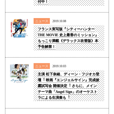
付中！
ニュース
2019.10.08
フランス実写版『シティーハンター
THE MOVIE 史上最香のミッション』
もっこり満載《デラックス吹替版》本
予告解禁！
ニュース
2019.10.03
主演 松下奈緒、ディーン・フジオカ登
壇︕ 映画『エンジェルサイン』完成披
露試写会 開催決定︕ さらに、メイン
テーマ曲「Angel Sign」のオーケスト
ラによる生演奏も︕