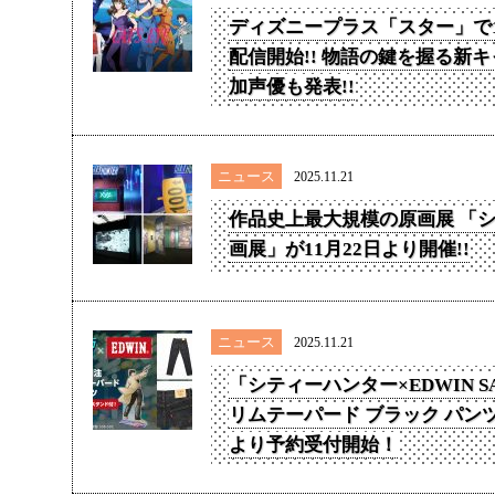
ディズニープラス「スター」で1
配信開始!! 物語の鍵を握る新
加声優も発表!!
ニュース
2025.11.21
作品史上最大規模の原画展 「
画展」が11月22日より開催!!
ニュース
2025.11.21
「シティーハンター×EDWIN SA
リムテーパード ブラック パンツ
より予約受付開始！