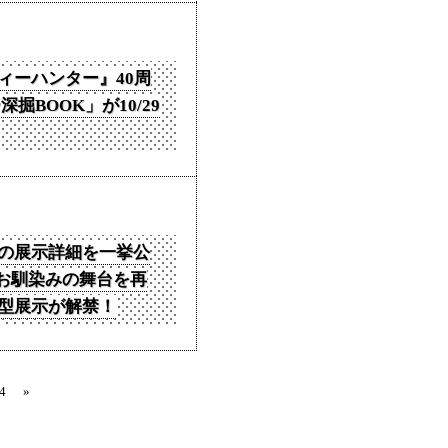
ィーハンター』40周
掘BOOK」が10/29
の展示詳細を一挙公
とお馴染みの舞台を再
型展示が解禁！
4
»