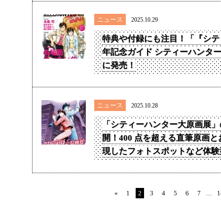
ニュース
2025.10.29
特典や付録にも注目！「『シテ
年記念ガイド シティーハンター深
に発売！
ニュース
2025.10.28
「シティーハンター大原画展」
開！400 点を超える直筆原画
現したフォトスポットなど体験
«
1
2
3
4
5
6
7
…
1