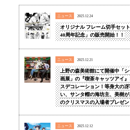
ニュース
2025.12.24
オリジナル フレーム切手セッ
40周年記念」の販売開始！！
ニュース
2025.12.21
上野の森美術館にて開催中「シ
画展」の『喫茶キャッツアイ』
スデコレーション！等身大の冴
い、サンタ帽の海坊主、美樹が
のクリスマスの入場者プレゼント
ニュース
2025.12.12