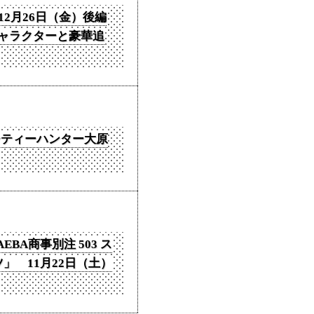
2月26日（金）後編
キャラクターと豪華追
シティーハンター大原
EBA商事別注 503 ス
」 11月22日（土）