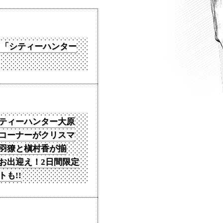
ト「シティーハンター
ティーハンター大原
コーナーがクリスマ
羽獠と槇村香が揃
お出迎え！2日間限定
も!!