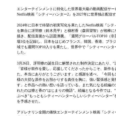
エンターテインメントに特化した世界最大級の動画配信サービスを
Netflix映画『シティーハンター2』を2027年に世界独占配
2024年に日本で待望の初実写化を果たしたNetflix映画『
を舞台に冴羽獠（鈴木亮平）と槇村香（森田望智）が相棒にな
描き、配信直後から話題沸騰。「週間グローバルTOP10（非英語
場1位を記録し、日本をはじめフランス、韓国、香港、ブラジ
域でも週間TOP10入りを果たし、世界中で『シティーハン
した。
3月26日、冴羽獠の誕生日に解禁された制作決定にあたり、“
「皆様が前作を愛し、応援してくださったからこそ、新作を
た。本当にありがとうございます」と感謝を述べ、「今回も
様の大切な原作をお預かりする責任を胸に、強い緊張感と覚
す」と作品への熱い想いを語っている。また気になる続編の
れたのは獠と香の“はじまりの物語”。続編となる今作では、
ぶべき“もっともシティーハンターらしいシティーハンター”
を予感させた。
アドレナリン全開の痛快エンターテインメント映画『シティーハンタ