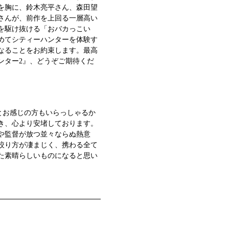
を胸に、鈴木亮平さん、森田望
さんが、前作を上回る一層高い
を駆け抜ける「おバカっこい
めてシティーハンターを体験す
なることをお約束します。最高
ンター2』、どうぞご期待くだ
とお感じの方もいらっしゃるか
き、心より安堵しております。
や監督が放つ並々ならぬ熱意
絞り方が凄まじく、携わる全て
た素晴らしいものになると思い