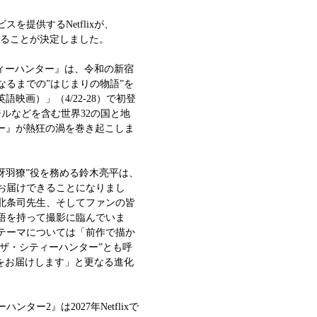
提供するNetflixが、
信することが決定しました。
シティーハンター』は、令和の新宿
るまでの”はじまりの物語”を
映画）」（4/22-28）で初登
ルなどを含む世界32の国と地
ター』が熱狂の渦を巻き起こしま
冴羽獠”役を務める鈴木亮平は、
お届けできることになりまし
北条司先生、そしてファンの皆
悟を持って撮影に臨んでいま
テーマについては「前作で描か
”ザ・シティーハンター”とも呼
をお届けします」と更なる進化
ー2』は2027年Netflixで