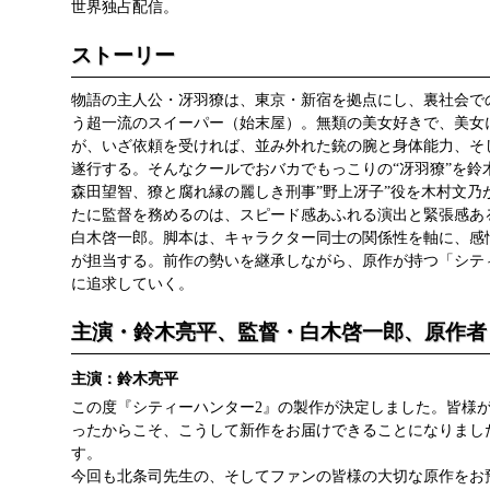
世界独占配信。
ストーリー
物語の主人公・冴羽獠は、東京・新宿を拠点にし、裏社会で
う超一流のスイーパー（始末屋）。無類の美女好きで、美女
が、いざ依頼を受ければ、並み外れた銃の腕と身体能力、そ
遂行する。そんなクールでおバカでもっこりの“冴羽獠”を鈴
森田望智、獠と腐れ縁の麗しき刑事”野上冴子”役を木村文乃
たに監督を務めるのは、スピード感あふれる演出と緊張感あ
白木啓一郎。脚本は、キャラクター同士の関係性を軸に、感
が担当する。前作の勢いを継承しながら、原作が持つ「シテ
に追求していく。
主演・鈴木亮平、監督・白木啓一郎、原作者
主演：鈴木亮平
この度『シティーハンター2』の製作が決定しました。皆様
ったからこそ、こうして新作をお届けできることになりまし
す。
今回も北条司先生の、そしてファンの皆様の大切な原作をお