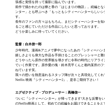
張感と覚悟を持って撮影に臨んでいます。
前作で描かれたのは獠と香の「はじまりの物語」。続編とな
ンター」とも呼ぶべき「もっともシティーハンターらしいシ
す。
長年のファンの方々はもちろん、まだシティーハンターを知
るごと感じていただける作品にしたいと思っております。
どうか楽しみに待っていてください。
監督：白木啓一郎
少年時代、漫画&アニメで夢中になったあの『シティーハン
嬉しさよりも偉大な作品を手掛けることのプレッシャーと難
どうやったら原作の世界観を壊さずに令和の時代にリアライ
ていく作業です。原作愛の塊・鈴木亮平くんと都内某所のフ
ねています笑。
我々の想いを熱意溢れるスタッフ陣が次々と具現化してくれ
Netflix 映画『シティーハンター2』、是非ご期待下さい！
エグゼクティブ・プロデューサー：髙橋信一
ついに『シティーハンター』が帰ってきます!大きな反響を
のNetflix映画として、初めての続編をお届けできることを