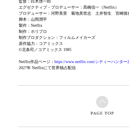
監督：白木啓一郎
エグゼクティブ・プロデューサー：髙橋信一（Netflix）
プロデューサー：河野美里 菊地美世志 土井智生 宮崎慎
脚本：山岡潤平
製作：Netflix
制作：ホリプロ
制作プロダクション：フィルムメイカーズ
原作協力：コアミックス
©北条司／コアミックス 1985
Netflix作品ページ：
https://www.netflix.com/シティーハンター
2027年 Netflixにて世界独占配信