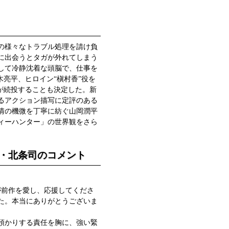
の様々なトラブル処理を請け負
に出会うとタガが外れてしまう
して冷静沈着な頭脳で、仕事を
木亮平、ヒロイン“槇村香”役を
が続投することも決定した。新
るアクション描写に定評のある
情の機微を丁寧に紡ぐ山岡潤平
ィーハンター」の世界観をさら
・北条司のコメント
が前作を愛し、応援してくださ
た。本当にありがとうございま
預かりする責任を胸に、強い緊