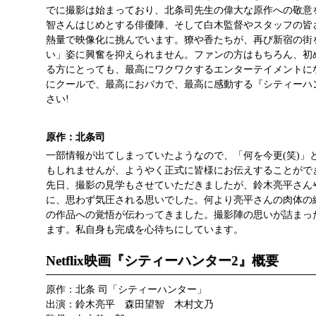
でに撮影は始まっており、北条司先生の偉大な原作への敬意
智さんはじめとする俳優陣、そして白木監督やスタッフの皆
熱量で映像化に挑んでいます。獠や香たちが、再び新宿の街
い」姿に興奮を抑えられません。ファンの方はもちろん、初
る方にとっても、最高にワクワクするエンターテイメントに
にクールで、最高におバカで、最高に感動する『シティーハ
さい!
原作：北条司
一部情報が出てしまっていたようなので、「何を今更(笑)」
もしれませんが、ようやく正式に皆様にお伝えすることがで
先日、撮影の見学もさせていただきましたが、鈴木亮平さん
に、思わず気圧される思いでした。何より亮平さんの肉体の
の作品への覚悟が伝わってきました。撮影陣の思いが詰まっ
ます。私自身も完成を心待ちにしています。
Netflix映画『シティーハンター2』概要
原作：北条 司「シティーハンター」
出演：鈴木亮平 森田望智 木村文乃