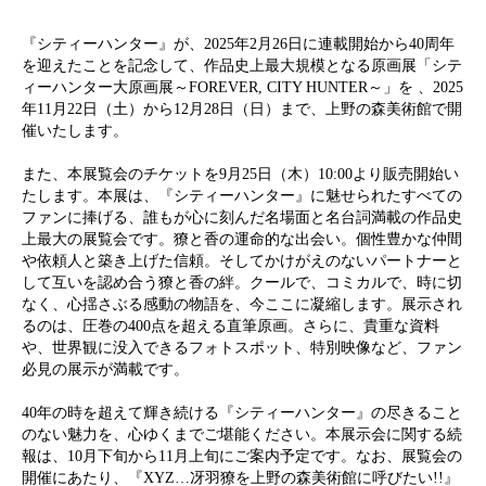
『シティーハンター』が、2025年2月26日に連載開始から40周年
を迎えたことを記念して、作品史上最大規模となる原画展「シテ
ィーハンター大原画展～FOREVER, CITY HUNTER～」を 、2025
年11月22日（土）から12月28日（日）まで、上野の森美術館で開
催いたします。
また、本展覧会のチケットを9月25日（木）10:00より販売開始い
たします。本展は、『シティーハンター』に魅せられたすべての
ファンに捧げる、誰もが心に刻んだ名場面と名台詞満載の作品史
上最大の展覧会です。獠と香の運命的な出会い。個性豊かな仲間
や依頼人と築き上げた信頼。そしてかけがえのないパートナーと
して互いを認め合う獠と香の絆。クールで、コミカルで、時に切
なく、心揺さぶる感動の物語を、今ここに凝縮します。展示され
るのは、圧巻の400点を超える直筆原画。さらに、貴重な資料
や、世界観に没入できるフォトスポット、特別映像など、ファン
必見の展示が満載です。
40年の時を超えて輝き続ける『シティーハンター』の尽きること
のない魅力を、心ゆくまでご堪能ください。本展示会に関する続
報は、10月下旬から11月上旬にご案内予定です。なお、展覧会の
開催にあたり、『XYZ…冴羽獠を上野の森美術館に呼びたい!!』