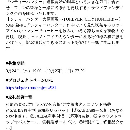
『シティーハンター』連載開始40周年という大きな節目に合わ
せ、ファンの皆様と一緒に名場面を再現するクラウドファンディ
ング企画を開催いたします。
【シティーハンター大原画展 ～FOREVER, CITY HUNTER!!～】
の会場内に『シティーハンター』作中でよく見た喫茶キャッツ・
アイのカウンターでコーヒーを飲みくつろぐ獠ちゃんを実物大で
再現。喫茶キャッツ・アイのカウンターに座る冴羽獠の横に腰を
かけたり、記念撮影ができるスポットを皆様と一緒に実現しま
す！
■募集期間
9月24日（水）19:00 ～10月26日（日）23:59
■プロジェクトページURL
https://ubgoe.com/projects/981
■返礼品例一部
※原画展会場“巨大XYZ伝言板”に支援者名とコメント掲載
※SAEBA商事”社員粗品６点セット【①SAEBA商事名刺（あなた
のお名前）、②SAEBA商事 社長・冴羽獠名刺、③ネックストラ
ップ付パスケース、④特製ボールペン、⑤特製メモ、⑥粗品タオ
ル】