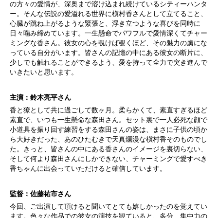
の方々の愛情が、深奥まで溶け込まれ続けているシティーハンタ
ー。そんな伝説の愛溢れる世界に槇村香さんとして立てること、
心臓が跳ね上がるような緊張と、浮き立つような喜びを同時に
日々噛み締めています。一生懸命でパワフルで愛情深くてチャー
ミングな香さん。彼女の心を覗けば覗くほど、その魅力の虜にな
っている自分がいます。皆さんの記憶の中にある彼女の断片に、
少しでも触れることができるよう、愛を持って全力で突き進んで
いきたいと思います。
主演：鈴木亮平さん
香と獠として共に過ごして数ヶ月。柔らかくて、素直すぎるほど
素直で、いつも一生懸命な森田さん。セット裏で一人必死な顔で
小道具を振り回す練習をする森田さんの姿は、まさに子供の頃か
ら大好きだった、あのひたむきで天真爛漫な槇村香そのものでし
た。きっと、皆さんの中にある香さんのイメージを裏切らない、
そして何より森田さんにしかできない、チャーミングで愛すべき
香ちゃんに出会っていただけると確信しています。
監督：佐藤祐市さん
今回、ご出演して頂けると聞いてとても嬉しかったのを覚えてい
ます。色々な作品での彼女の演技を観ていると、多分、集中力の