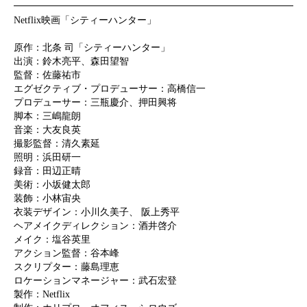
Netflix映画「シティーハンター」
原作：北条 司「シティーハンター」
出演：鈴木亮平、森田望智
監督：佐藤祐市
エグゼクティブ・プロデューサー：高橋信一
プロデューサー：三瓶慶介、押田興将
脚本：三嶋龍朗
音楽：大友良英
撮影監督：清久素延
照明：浜田研一
録音：田辺正晴
美術：小坂健太郎
装飾：小林宙央
衣装デザイン：小川久美子、 阪上秀平
ヘアメイクディレクション：酒井啓介
メイク：塩谷英里
アクション監督：谷本峰
スクリプター：藤島理恵
ロケーションマネージャー：武石宏登
製作：Netflix