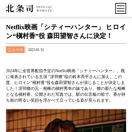
Netflix映画「シティーハンター」 ヒロイ
ン“槇村香”役 森田望智さんに決定！
ニュース
2023.01.31
2024年に全世界配信予定のNetflix映画「シティーハンター」。既
に発表されている主演 “冴羽獠”役の鈴木亮平さんに加え、この
度、ヒロイン“槇村香”役を森田望智さんが演じることが決定しま
した！冴羽獠の元・相棒の槇村秀幸の妹であり、獠の新たな相棒
となる槇村香。公開された写真では、駅の伝言板の前で、香が持
ち前の明るい笑顔を浮かべて立っている姿が見られます。