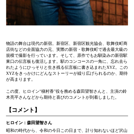
物語の舞台は現代の新宿。新宿区、新宿区観光協会、歌舞伎町商
店街などの全面協力の元、実際の新宿・​​歌舞伎町で過去最大級の
規模で撮影を行っています。そして、原作でもお馴染みの新宿駅
東口の伝言板も復活します。駅のコンコースの一角に、忘れ去ら
れたようにひっそりと生き残る伝言板に書き込まれたXYZ。この
XYZをきっかけにどんなストーリーが繰り広げられるのか、期待
が高まります。
この度、ヒロイン“槇村香”役を務める森田望智さんと、主演の鈴
木亮平さんなどから期待と喜びのコメントが到着しました。
【コメント】
ヒロイン：森田望智さん
昭和の時代から、令和の今日この日まで、計り知れないほど沢山